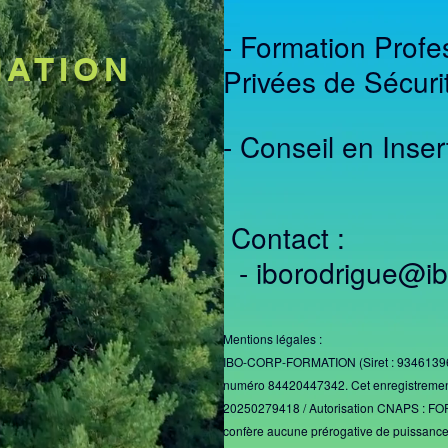
- Formation Profes
MATION
Privées de Sécuri
- Conseil en Inser
Contact :
-
iborodrigue@i
​Mentions légales :
IBO-CORP-FORMATION (Siret : 9346139690
numéro 84420447342. Cet enregistremen
20250279418 / Autorisation CNAPS : FOR
confère aucune prérogative de puissance 